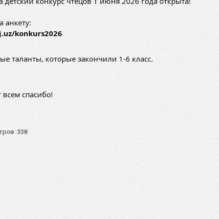
а детский конкурс чтецов 1 июня 2026 года открыта!
 анкету: 
ej.uz/konkurs2026
е таланты, которые закончили 1-6 класс.
 всем спасибо! 
ров: 338