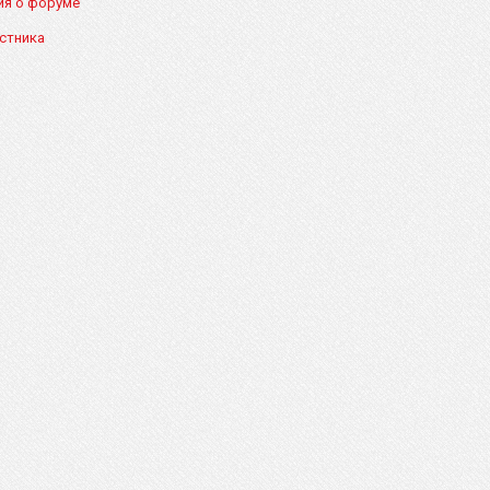
я о форуме
стника