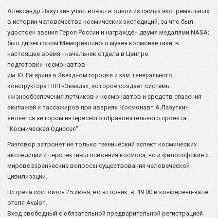
Александр Лазуткин участвовал в одной из самых экстремальных
в истории человечества космических экспедиций, за что был
удостоен звания Героя России и награждён двумя медалями NASA;
был директором Мемориального музея космонавтики, в
настоящее время - начальник отдела в Центре
подготовки космонавтов
им. Ю. Гагарина в Звездном городке и зам. генерального
которое создает системы
конструктора НПП «Звезда»,
жизнеобеспечения летчиков и космонавтов и средств спасения
экипажей и пассажиров при авариях. Космонавт А.Лазуткин
является автором интересного образовательного проекта
"Космическая Одиссея".
Разговор затронет не только технический аспект космических
экспедиций и перспективы освоения космоса, но и философские и
мировоззренческие вопросы существования человеческой
цивилизации.
Встреча состоится 25 июня, во вторник, в 19.00 в конференц-зале
отеля Avalon.
Вход свободный с обязательной предварительной регистрацией