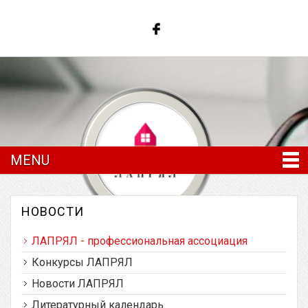
MENU
НОВОСТИ
ЛАПРЯЛ - профессиональная ассоциация
Латвийская ассоциация преподавателей
русского языка и литературы
Конкурсы ЛАПРЯЛ
Новости ЛАПРЯЛ
Литературный календарь