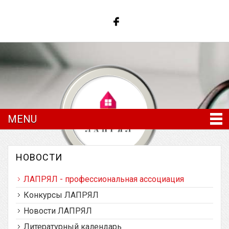
MENU
НОВОСТИ
ЛАПРЯЛ - профессиональная ассоциация
Латвийская ассоциация преподавателей
русского языка и литературы
Конкурсы ЛАПРЯЛ
Новости ЛАПРЯЛ
Литературный календарь