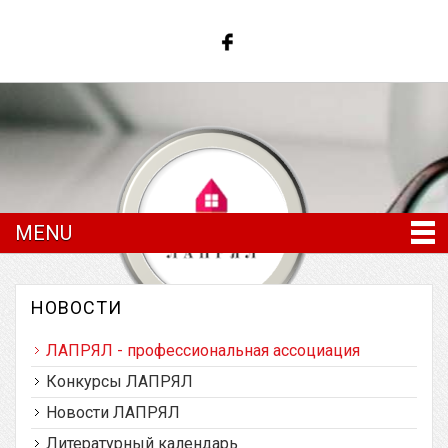
MENU
НОВОСТИ
ЛАПРЯЛ - профессиональная ассоциация
Латвийская ассоциация преподавателей
русского языка и литературы
Конкурсы ЛАПРЯЛ
Новости ЛАПРЯЛ
Литературный календарь