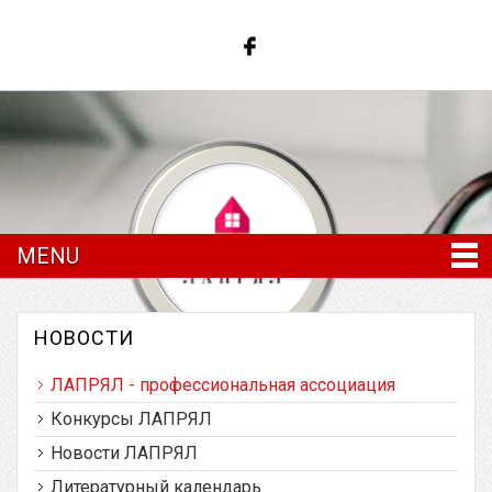
MENU
НОВОСТИ
ЛАПРЯЛ - профессиональная ассоциация
Латвийская ассоциация преподавателей
русского языка и литературы
Конкурсы ЛАПРЯЛ
Новости ЛАПРЯЛ
Литературный календарь